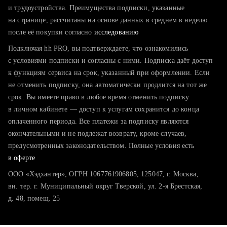
тратите много времени на поиск и вручную поднимаете
и трудоустройства. Преимущества подписки, указанные
резюме
на странице, рассчитаны на основе данных в среднем в неделю
после её покупки согласно
хотите сравнить себя с конкурентами и оценить шансы
исследованию
Подключая hh PRO, вы подтверждаете, что ознакомились
с условиями подписки и согласны с ними. Подписка даёт доступ
к функциям сервиса на срок, указанный при оформлении. Если
не отменить подписку, она автоматически продлится на тот же
срок. Вы имеете право в любое время отменить подписку
в личном кабинете — доступ к услугам сохранится до конца
оплаченного периода. Все платежи за подписку являются
окончательными и не подлежат возврату, кроме случаев,
предусмотренных законодательством. Полные условия есть
в оферте
ООО «Хэдхантер», ОГРН 1067761906805, 125047, г. Москва,
вн. тер. г. Муниципальный округ Тверской, ул. 2-я Брестская,
д. 48, помещ. 25