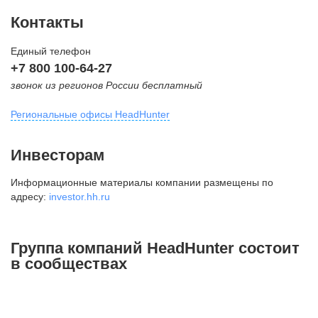
Контакты
Единый телефон
+7 800 100-64-27
звонок из регионов России бесплатный
Региональные офисы HeadHunter
Москва
Инвесторам
внутригородская территория
Информационные материалы компании размещены по
Муниципальный округ Тверской,
адресу:
investor.hh.ru
2-я Брестская ул., д. 48,
помещение 25
+7 495 974-64-27
Группа компаний HeadHunter состоит
+7 495 980-64-27
в сообществах
+7 495 134-92-24
press@hh.ru