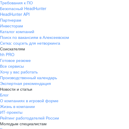
Требования к ПО
pr@ural.hh.ru
Безопасный HeadHunter
HeadHunter API
Краснодар
Партнерам
Инвесторам
ул. Янковского, д. 169, 7 этаж,
Каталог компаний
706 каб.
Поиск по вакансиям в Алексеевском
+7 861 205-55-57
Сетка: соцсеть для нетворкинга
pr@krd.hh.ru
Соискателям
hh PRO
Готовое резюме
Владивосток
Все сервисы
пер. Ланинский д. 4, офис 3.4
Хочу у вас работать
Производственный календарь
+7 423 202-33-28
Экспертная рекомендация
pr@dv.hh.ru
Новости и статьи
Блог
Новосибирск
О компаниях в игровой форме
Жизнь в компании
ул. Большевистская, д. 35,
ИТ-проекты
помещение 21
Рейтинг работодателей России
+7 383 207-94-64
Молодым специалистам