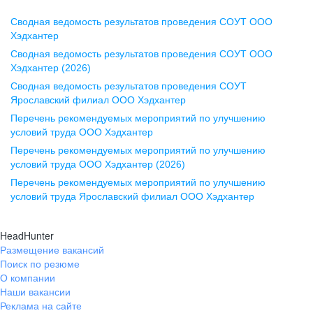
Сводная ведомость результатов проведения СОУТ ООО
Воронеж
Хэдхантер
Сводная ведомость результатов проведения СОУТ ООО
ул. Комиссаржевской, д. 10,
Хэдхантер (2026)
офис 1212
Сводная ведомость результатов проведения СОУТ
+7 473 280-05-05
Ярославский филиал ООО Хэдхантер
pr@vrn.hh.ru
Перечень рекомендуемых мероприятий по улучшению
условий труда ООО Хэдхантер
Казань
Перечень рекомендуемых мероприятий по улучшению
ул. Спартаковская, д. 2А, этаж 3,
условий труда ООО Хэдхантер (2026)
помещение 15
Перечень рекомендуемых мероприятий по улучшению
условий труда Ярославский филиал ООО Хэдхантер
+7 843 212-12-50
pr@kzn.hh.ru
HeadHunter
Размещение вакансий
Екатеринбург
Поиск по резюме
ул. Боевых Дружин, стр. 20,
О компании
5 этаж, офис 505, 521
Наши вакансии
Реклама на сайте
+7 343 226-79-99