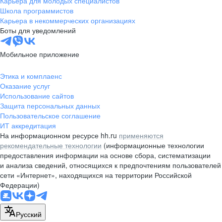
Карьера для молодых специалистов
pr@nsk.hh.ru
Школа программистов
Карьера в некоммерческих организациях
Минск
Боты для уведомлений
пр-т Дзержинского, д. 57,
10 этаж, помещение 45-1
Мобильное приложение
+375 (17)
336-03-02
Этика и комплаенс
pr@rabota.by
Оказание услуг
Использование сайтов
Алматы
Защита персональных данных
Пользовательское соглашение
пр. Абая, д. 151, БЦ Алатау,
ИТ аккредитация
12 этаж, офис 1209
На информационном ресурсе hh.ru
применяются
+7 727 232-13-13
рекомендательные технологии
(информационные технологии
pr@headhunter.com.kz
предоставления информации на основе сбора, систематизации
и анализа сведений, относящихся к предпочтениям пользователей
сети «Интернет», находящихся на территории Российской
Федерации)
Русский