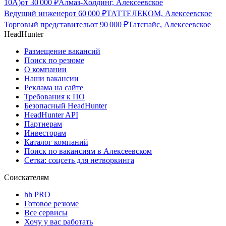
10А)
от
30 000
₽
Алмаз-Холдинг, Алексеевское
Ведущий инженер
от
60 000
₽
ТАТТЕЛЕКОМ, Алексеевское
Торговый представитель
от
90 000
₽
Татспайс, Алексеевское
HeadHunter
Размещение вакансий
Поиск по резюме
О компании
Наши вакансии
Реклама на сайте
Требования к ПО
Безопасный HeadHunter
HeadHunter API
Партнерам
Инвесторам
Каталог компаний
Поиск по вакансиям в Алексеевском
Сетка: соцсеть для нетворкинга
Соискателям
hh PRO
Готовое резюме
Все сервисы
Хочу у вас работать