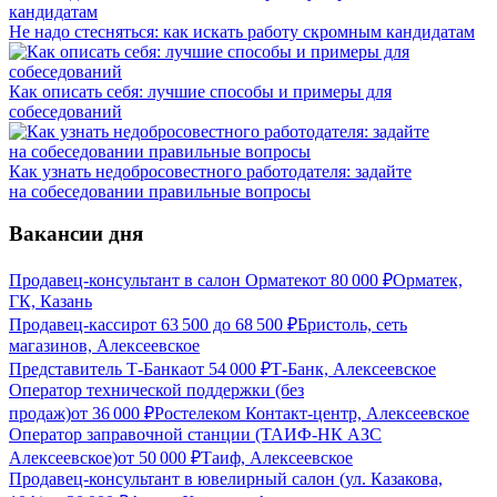
Не надо стесняться: как искать работу скромным кандидатам
Как описать себя: лучшие способы и примеры для
собеседований
Как узнать недобросовестного работодателя: задайте
на собеседовании правильные вопросы
Вакансии дня
Продавец-консультант в салон Орматек
от
80 000
₽
Орматек,
ГК, Казань
Продавец-кассир
от
63 500
до
68 500
₽
Бристоль, сеть
магазинов, Алексеевское
Представитель Т-Банка
от
54 000
₽
Т-Банк, Алексеевское
Оператор технической поддержки (без
продаж)
от
36 000
₽
Ростелеком Контакт-центр, Алексеевское
Оператор заправочной станции (ТАИФ-НК АЗС
Алексеевское)
от
50 000
₽
Таиф, Алексеевское
Продавец-консультант в ювелирный салон (ул. Казакова,