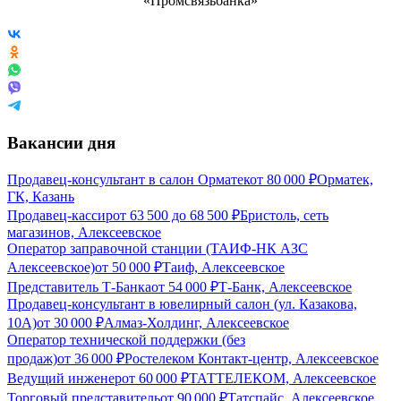
Вакансии дня
Продавец-консультант в салон Орматек
от
80 000
₽
Орматек,
ГК, Казань
Продавец-кассир
от
63 500
до
68 500
₽
Бристоль, сеть
магазинов, Алексеевское
Оператор заправочной станции (ТАИФ-НК АЗС
Алексеевское)
от
50 000
₽
Таиф, Алексеевское
Представитель Т-Банка
от
54 000
₽
Т-Банк, Алексеевское
Продавец-консультант в ювелирный салон (ул. Казакова,
10А)
от
30 000
₽
Алмаз-Холдинг, Алексеевское
Оператор технической поддержки (без
продаж)
от
36 000
₽
Ростелеком Контакт-центр, Алексеевское
Ведущий инженер
от
60 000
₽
ТАТТЕЛЕКОМ, Алексеевское
Торговый представитель
от
90 000
₽
Татспайс, Алексеевское