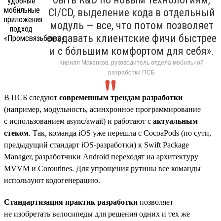
CI/CD, выделение кода в отдельный
модуль — все, что потом позволяет
создавать клиентские фичи быстрее
и с бóльшим комфортом для себя».
Кирилл Маканков, руководитель отдела мобильной
разработки ПСБ
В ПСБ следуют
современным трендам разработки
(например, модульность, асинхронное программирование
с использованием async/await) и работают с
актуальным
стеком
. Так, команда iOS уже перешла с CocoaPods (по сути,
предыдущий стандарт iOS-разработки) к Swift Package
Manager, разработчики Android переходят на архитектуру
MVVM и Coroutines. Для упрощения рутины все команды
используют кодогенерацию.
Стандартизация практик разработки
позволяет
не изобретать велосипеды для решения одних и тех же