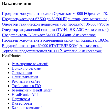
Вакансии дня
Продавец-консультант в салон Орматек
от
80 000
₽
Орматек, ГК,
Продавец-кассир
от
63 500
до
68 500
₽
Бристоль, сеть магазинов
Оператор технической поддержки (без продаж)
от
36 000
₽
Росте
Оператор заправочной станции (ТАИФ-НК АЗС Алексеевское)
Представитель Т-Банка
от
54 000
₽
Т-Банк, Алексеевское
Продавец-консультант в ювелирный салон (ул. Казакова, 10А)
о
Ведущий инженер
от
60 000
₽
ТАТТЕЛЕКОМ, Алексеевское
Торговый представитель
от
90 000
₽
Татспайс, Алексеевское
HeadHunter
Размещение вакансий
Поиск по резюме
О компании
Наши вакансии
Реклама на сайте
Требования к ПО
Безопасный HeadHunter
HeadHunter API
Партнерам
Инвесторам
Каталог компаний