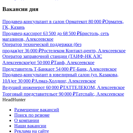
Вакансии дня
Продавец-консультант в салон Орматек
от
80 000
₽
Орматек,
ГК, Казань
Продавец-кассир
от
63 500
до
68 500
₽
Бристоль, сеть
магазинов, Алексеевское
Оператор технической поддержки (без
продаж)
от
36 000
₽
Ростелеком Контакт-центр, Алексеевское
Оператор заправочной станции (ТАИФ-НК АЗС
Алексеевское)
от
50 000
₽
Таиф, Алексеевское
Представитель Т-Банка
от
54 000
₽
Т-Банк, Алексеевское
Продавец-консультант в ювелирный салон (ул. Казакова,
10А)
от
30 000
₽
Алмаз-Холдинг, Алексеевское
Ведущий инженер
от
60 000
₽
ТАТТЕЛЕКОМ, Алексеевское
Торговый представитель
от
90 000
₽
Татспайс, Алексеевское
HeadHunter
Размещение вакансий
Поиск по резюме
О компании
Наши вакансии
Реклама на сайте