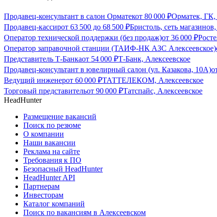
Продавец-консультант в салон Орматек
от
80 000
₽
Орматек, ГК,
Продавец-кассир
от
63 500
до
68 500
₽
Бристоль, сеть магазинов
Оператор технической поддержки (без продаж)
от
36 000
₽
Росте
Оператор заправочной станции (ТАИФ-НК АЗС Алексеевское)
Представитель Т-Банка
от
54 000
₽
Т-Банк, Алексеевское
Продавец-консультант в ювелирный салон (ул. Казакова, 10А)
о
Ведущий инженер
от
60 000
₽
ТАТТЕЛЕКОМ, Алексеевское
Торговый представитель
от
90 000
₽
Татспайс, Алексеевское
HeadHunter
Размещение вакансий
Поиск по резюме
О компании
Наши вакансии
Реклама на сайте
Требования к ПО
Безопасный HeadHunter
HeadHunter API
Партнерам
Инвесторам
Каталог компаний
Поиск по вакансиям в Алексеевском