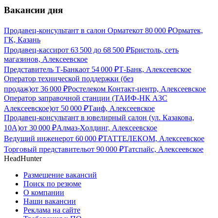
Вакансии дня
Продавец-консультант в салон Орматек
от
80 000
₽
Орматек,
ГК, Казань
Продавец-кассир
от
63 500
до
68 500
₽
Бристоль, сеть
магазинов, Алексеевское
Представитель Т-Банка
от
54 000
₽
Т-Банк, Алексеевское
Оператор технической поддержки (без
продаж)
от
36 000
₽
Ростелеком Контакт-центр, Алексеевское
Оператор заправочной станции (ТАИФ-НК АЗС
Алексеевское)
от
50 000
₽
Таиф, Алексеевское
Продавец-консультант в ювелирный салон (ул. Казакова,
10А)
от
30 000
₽
Алмаз-Холдинг, Алексеевское
Ведущий инженер
от
60 000
₽
ТАТТЕЛЕКОМ, Алексеевское
Торговый представитель
от
90 000
₽
Татспайс, Алексеевское
HeadHunter
Размещение вакансий
Поиск по резюме
О компании
Наши вакансии
Реклама на сайте