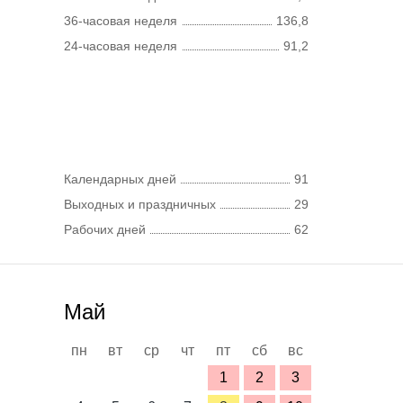
36-часовая неделя
136,8
24-часовая неделя
91,2
Календарных дней
91
Выходных и праздничных
29
Рабочих дней
62
Май
пн
вт
ср
чт
пт
сб
вс
1
2
3