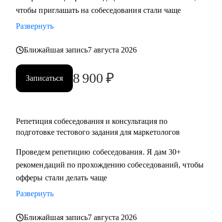
чтобы приглашать на собеседования стали чаще
достижения намеченных целей
• Оценить навыки в маркетинге и дам рекомендации, что и
Развернуть
как следует улучшить
• Отвечу на любые вопросы, связанные с карьерой
Ближайшая запись
7 августа 2026
маркетолога и поиском работы
8 900
₽
Записаться
Кому могу помочь:
Маркетологам и специалистам в отделах маркетинга, если
ты:
Репетиция собеседования и консультация по
• Начинающий в профессии
подготовке тестового задания для маркетологов
• Хочешь выйти на новый этап карьеры
Проведем репетицию собеседования. Я дам 30+
• Планируешь сменить роль или профиль
рекомендаций по прохождению собеседований, чтобы
• Стремишься стать руководителем
офферы стали делать чаще
• Хочешь быть полностью уверен в своём резюме и
коммуникациях
Развернуть
Ближайшая запись
7 августа 2026