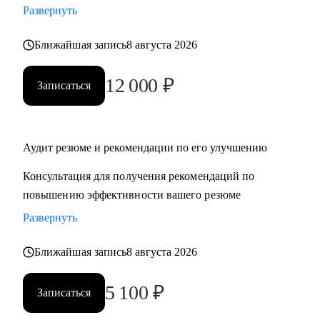
Развернуть
‌‌‌‌‌• избавиться от синдрома самозванца
‌‌‌‌‌• подготовиться к сложному увольнению, справиться со
Ближайшая запись
8 августа 2026
стрессом и выгоранием
12 000
₽
Записаться
Кому могу помочь:
Руководителям среднего и высшего звена
• PR и Маркетинг
• HR
Аудит резюме и рекомендации по его улучшению
• Административный блок
Консультация для получения рекомендаций по
• E-commerce
повышению эффективности вашего резюме
Развернуть
Обращаю внимание, что специализируюсь только на
российском рынке поиска работы.
Ближайшая запись
8 августа 2026
5 100
₽
Записаться