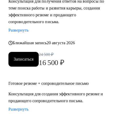
Консультация для получения ответов на вопросы по
теме поиска работы и развития карьеры, создания
Кому могу помочь:
эффективного резюме и продающего
Специалистам и руководителям из следующих сфер:
сопроводительного письма.
• hr
Развернуть
• карьерного консультирования
• продаж
Ближайшая запись
20 августа 2026
• проектного менеджмента
• маркетинга
24 500
₽
Записаться
• аналитики
16 500
₽
• финансов
• закупок
• логистики
Готовое резюме + сопроводительное письмо
• АХО и пр.
Консультация для создания эффективного резюме и
продающего сопроводительного письма.
Я помогу вам, даже если вы:
• несколько лет не работали;
Развернуть
• совсем без опыта работы;