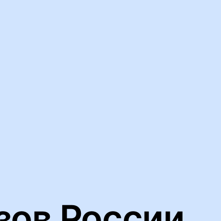
ьную работу нашего веб-сайта и анализировать сетевой трафик
йлов cookie
зов России