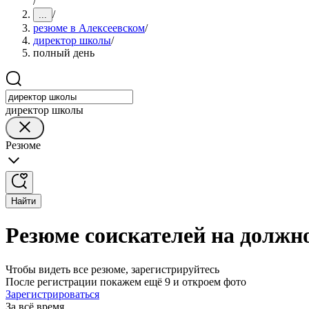
/
/
...
резюме в Алексеевском
/
директор школы
/
полный день
директор школы
Резюме
Найти
Резюме соискателей на должн
Чтобы видеть все резюме, зарегистрируйтесь
После регистрации покажем ещё 9 и откроем фото
Зарегистрироваться
За всё время