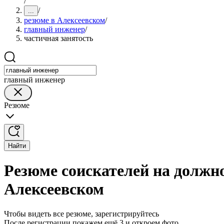
/
/
...
резюме в Алексеевском
/
главный инженер
/
частичная занятость
главный инженер
Резюме
Найти
Резюме соискателей на должно
Алексеевском
Чтобы видеть все резюме, зарегистрируйтесь
После регистрации покажем ещё 3 и откроем фото