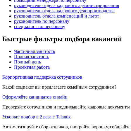
помощник менеджера по персоналу
руководитель отдела кадрового администрирования
руководитель отдела кадрового делопроизводства
руководитель отдела компенсаций и льгот
руководитель по персоналу
специалист по персоналу
Быстрые фильтры подбора вакансий
Частичная занятость
Полная занятость
Полный день
Проектная работа
Корпоративная поддержка сотрудников
Какой соцпакет вы предлагаете семейным сотрудникам?
Оформляйте кандидатов онлайн
Проверяйте сотрудников и подписывайте кадровые документы 
Ускорьте подбор в 2 раза с Talantix
Автоматизируйте сбор откликов, настройте воронку, собирайте