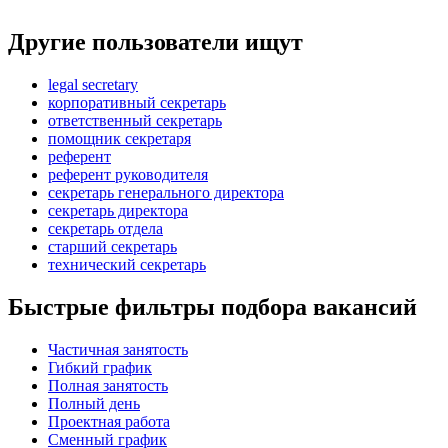
Другие пользователи ищут
legal secretary
корпоративный секретарь
ответственный секретарь
помощник секретаря
референт
референт руководителя
секретарь генерального директора
секретарь директора
секретарь отдела
старший секретарь
технический секретарь
Быстрые фильтры подбора вакансий
Частичная занятость
Гибкий график
Полная занятость
Полный день
Проектная работа
Сменный график