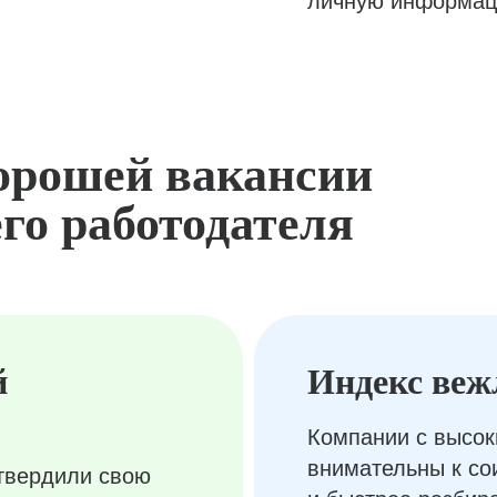
личную информац
орошей вакансии
го работодателя
й
Индекс веж
Компании с высок
внимательны к с
твердили свою