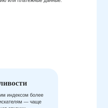
ию или платёжные данные.
ливости
им индексом более
оискателям — чаще