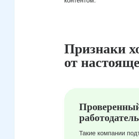
контентом.
Признаки х
от настояще
Проверенны
работодатель
Такие компании под