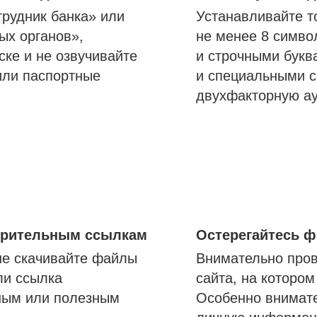
трудник банка» или
Устанавливайте т
ых органов»,
не менее 8 симво
ске и не озвучивайте
и строчными букв
или паспортные
и специальными с
двухфакторную а
озрительным ссылкам
Остерегайтесь 
не скачивайте файлы
Внимательно пров
ли ссылка
сайта, на которо
ным или полезным
Особенно внимате