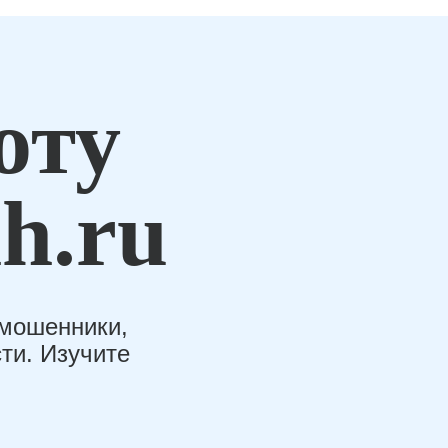
оту
h.ru
-мошенники,
ти. Изучите