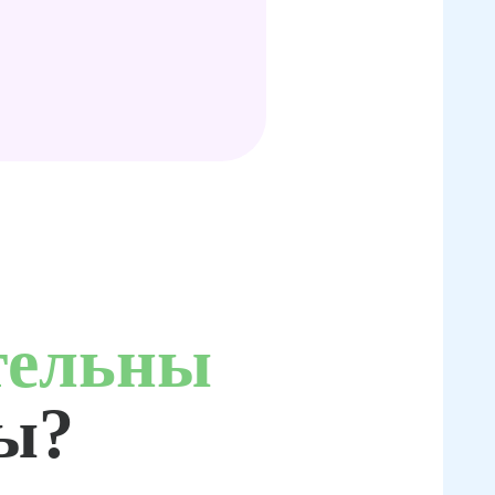
тельны
ты?