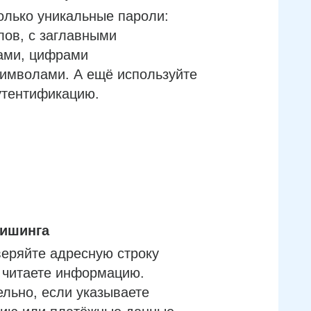
олько уникальные пароли:
лов, с заглавными
ами, цифрами
имволами. А ещё используйте
утентификацию.
фишинга
еряйте адресную строку
м читаете информацию.
льно, если указываете