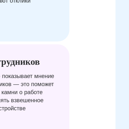
ают отклики
трудников
 показывает мнение
иков — это поможет
 камни о работе
нять взвешенное
стройстве