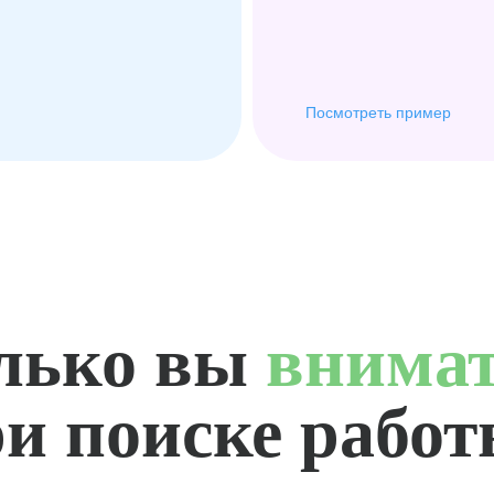
Посмотреть пример
лько вы
внима
и поиске рабо