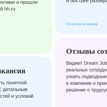
и быстрее разбир
ентами и прошли
й hh.ru
Посмотреть пример
Отзывы со
Виджет Dream Job
акансия
реальных сотрудн
узнать подводные
ть понятной
в компании и при
С детальным
решение о трудоу
стей и условий