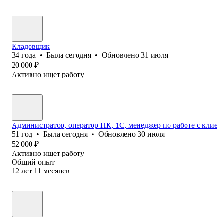
Кладовщик
34
года
•
Была
сегодня
•
Обновлено
31 июля
20 000
₽
Активно ищет работу
Администратор, оператор ПК, 1С, менеджер по работе с кл
51
год
•
Была
сегодня
•
Обновлено
30 июля
52 000
₽
Активно ищет работу
Общий опыт
12
лет
11
месяцев