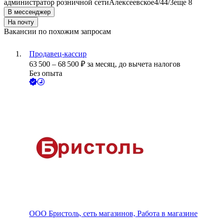
администратор розничной сети
Алексеевское
4/4
4/3
еще 8
В мессенджер
На почту
Вакансии по похожим запросам
Продавец-кассир
63 500
–
68 500
₽
за месяц,
до вычета налогов
Без опыта
ООО
Бристоль, сеть магазинов, Работа в магазине