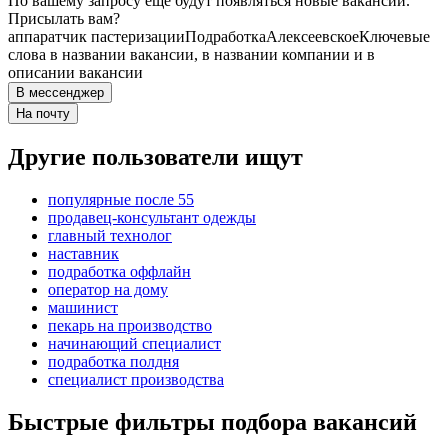
По вашему запросу ещё будут появляться новые вакансии.
Присылать вам?
аппаратчик пастеризации
Подработка
Алексеевское
Ключевые
слова в названии вакансии, в названии компании и в
описании вакансии
В мессенджер
На почту
Другие пользователи ищут
популярные после 55
продавец-консультант одежды
главный технолог
наставник
подработка оффлайн
оператор на дому
машинист
пекарь на производство
начинающий специалист
подработка полдня
специалист производства
Быстрые фильтры подбора вакансий