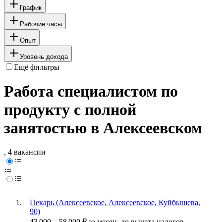
График
Рабочие часы
Опыт
Уровень дохода
Ещё фильтры
Работа специалистом по
продукту с полной
занятостью в Алексеевском
, 4 вакансии
Пекарь (Алексеевское, Алексеевское, Куйбышева,
90)
43 000
–
58 000
₽
за месяц,
до вычета налогов