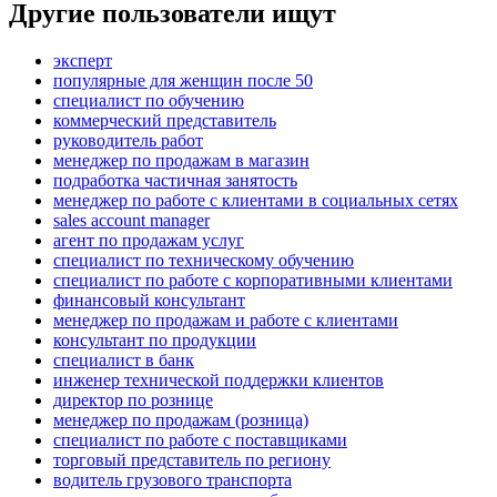
Другие пользователи ищут
эксперт
популярные для женщин после 50
специалист по обучению
коммерческий представитель
руководитель работ
менеджер по продажам в магазин
подработка частичная занятость
менеджер по работе с клиентами в социальных сетях
sales account manager
агент по продажам услуг
специалист по техническому обучению
специалист по работе с корпоративными клиентами
финансовый консультант
менеджер по продажам и работе с клиентами
консультант по продукции
специалист в банк
инженер технической поддержки клиентов
директор по рознице
менеджер по продажам (розница)
специалист по работе с поставщиками
торговый представитель по региону
водитель грузового транспорта