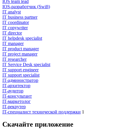
IOS team lead
IOS-разработчик (Swift)
IT analyst
IT business partner
IT coordinator
IT copywriter
IT director
IT helpdesk specialist
IT manager
IT product manager
IT project manager
IT researcher
IT Service Desk specialist
IT support engineer
IT support specialist
IT-администратор
IT-архитектор
IT-аудитор
IT-консультант
IT-маркетолог
IT-рекрутер
IT-специалист технической поддержки
1
Скачайте приложение