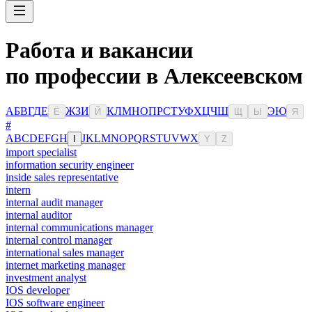
Работа и вакансии
по профессии в Алексеевском
А
Б
В
Г
Д
Е
Ж
З
И
К
Л
М
Н
О
П
Р
С
Т
У
Ф
Х
Ц
Ч
Ш
Э
Ю
Ё
Й
Щ
Ы
Я
#
A
B
C
D
E
F
G
H
J
K
L
M
N
O
P
Q
R
S
T
U
V
W
X
I
Y
Z
import specialist
information security engineer
inside sales representative
intern
internal audit manager
internal auditor
internal communications manager
internal control manager
international sales manager
internet marketing manager
investment analyst
IOS developer
IOS software engineer