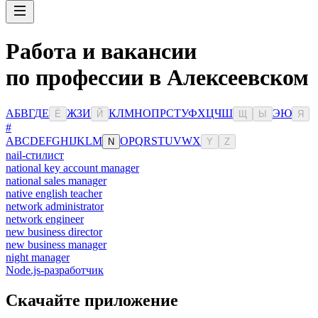
Работа и вакансии
по профессии в Алексеевском
А
Б
В
Г
Д
Е
Ж
З
И
К
Л
М
Н
О
П
Р
С
Т
У
Ф
Х
Ц
Ч
Ш
Э
Ю
Ё
Й
Щ
Ы
Я
#
A
B
C
D
E
F
G
H
I
J
K
L
M
O
P
Q
R
S
T
U
V
W
X
N
Y
Z
nail-стилист
national key account manager
national sales manager
native english teacher
network administrator
network engineer
new business director
new business manager
night manager
Node.js-разработчик
Скачайте приложение