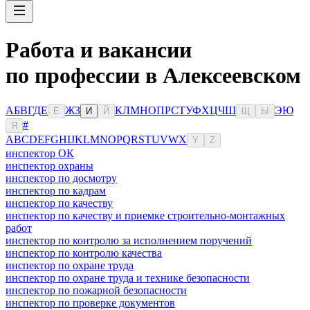
Работа и вакансии
по профессии в Алексеевском
А
Б
В
Г
Д
Е
Ж
З
К
Л
М
Н
О
П
Р
С
Т
У
Ф
Х
Ц
Ч
Ш
Э
Ю
Ё
И
Й
Щ
Ы
#
Я
A
B
C
D
E
F
G
H
I
J
K
L
M
N
O
P
Q
R
S
T
U
V
W
X
Y
Z
инспектор ОК
инспектор охраны
инспектор по досмотру
инспектор по кадрам
инспектор по качеству
инспектор по качеству и приемке строительно-монтажных
работ
инспектор по контролю за исполнением поручений
инспектор по контролю качества
инспектор по охране труда
инспектор по охране труда и технике безопасности
инспектор по пожарной безопасности
инспектор по проверке документов