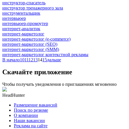
инструктор-спасатель
инструктор тренажерного зала
инструментальщик
интервьюер
интервьюер-промоутер
интернет-аналитик
интернет-маркетолог
интернет-маркетолог (e-commerce)
интернет-маркетолог (SEO)
интернет-маркетолог (SMM)
интернет-маркетолог контекстной рекламы
В начало
10
11
12
13
14
15
дальше
Скачайте приложение
Чтобы получать уведомления о приглашениях мгновенно
HeadHunter
Размещение вакансий
Поиск по резюме
О компании
Наши вакансии
Реклама на сайте