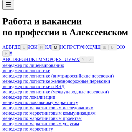
Работа и вакансии
по профессии в Алексеевском
А
Б
В
Г
Д
Е
Ж
З
И
К
Л
Н
О
П
Р
С
Т
У
Ф
Х
Ц
Ч
Ш
Э
Ю
Ё
Й
М
Щ
Ы
#
Я
A
B
C
D
E
F
G
H
I
J
K
L
M
N
O
P
Q
R
S
T
U
V
W
X
Y
Z
менеджер по лицензированию
менеджер по логистике
менеджер по логистике (внутрироссийские перевозки)
менеджер по логистике железнодорожные перевозки
менеджер по логистике и ВЭД
менеджер по логистике (международные перевозки)
менеджер по локализации
менеджер по локальному маркетингу
менеджер по маркетинговым исследованиям
менеджер по маркетинговым коммуникациям
менеджер по маркетинговым проектам
менеджер по маркетинговым услугам
менеджер по маркетингу