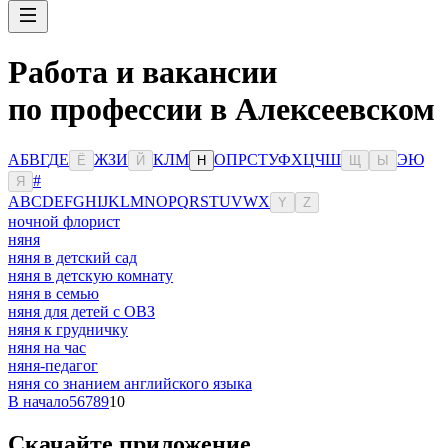
Работа и вакансии
по профессии в Алексеевском
А
Б
В
Г
Д
Е
Ж
З
И
К
Л
М
О
П
Р
С
Т
У
Ф
Х
Ц
Ч
Ш
Э
Ю
Ё
Й
Н
Щ
Ы
#
Я
A
B
C
D
E
F
G
H
I
J
K
L
M
N
O
P
Q
R
S
T
U
V
W
X
Y
Z
ночной флорист
няня
няня в детский сад
няня в детскую комнату
няня в семью
няня для детей с ОВЗ
няня к грудничку
няня на час
няня-педагог
няня со знанием английского языка
В начало
5
6
7
8
9
10
Скачайте приложение