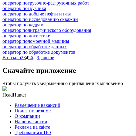
оператор погрузочно-разгрузочных работ
оператор погрузчика
оператор по добыче нефти и газа
оператор по исследованию скважин
оператор по кадрам
оператор полиграфического оборудования
оператор по логистике
оператор поломоечной машины
оператор по обработке данных
оператор по обработке документов
В начало
2
3
4
5
6
...
9
дальше
Скачайте приложение
Чтобы получать уведомления о приглашениях мгновенно
HeadHunter
Размещение вакансий
Поиск по резюме
О компании
Наши вакансии
Реклама на сайте
Требования к ПО