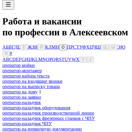
Работа и вакансии
по профессии в Алексеевском
А
Б
В
Г
Д
Е
Ж
З
И
К
Л
М
Н
П
Р
С
Т
У
Ф
Х
Ц
Ч
Ш
Э
Ю
Ё
Й
О
Щ
Ы
#
Я
A
B
C
D
E
F
G
H
I
J
K
L
M
N
O
P
Q
R
S
T
U
V
W
X
Y
Z
оператор мойки
оператор-монтажер
оператор набора текста
оператор на входящие звонки
оператор на выписку товара
оператор на дому
1
оператор на заявки
оператор-наладчик
оператор-наладчик оборудования
оператор-наладчик производственной линии
оператор-наладчик фрезерных станков с ЧПУ
оператор-наладчик ЧПУ
оператор на первичную документацию