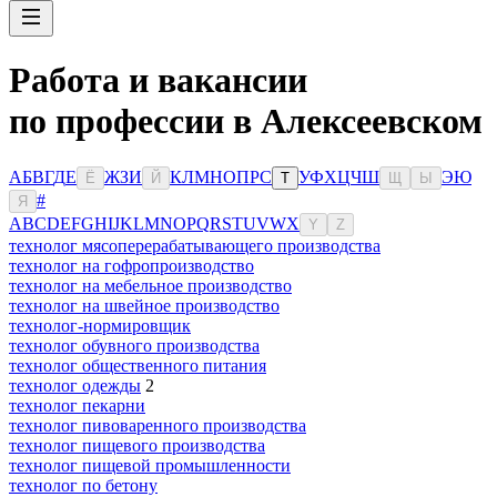
Работа и вакансии
по профессии в Алексеевском
А
Б
В
Г
Д
Е
Ж
З
И
К
Л
М
Н
О
П
Р
С
У
Ф
Х
Ц
Ч
Ш
Э
Ю
Ё
Й
Т
Щ
Ы
#
Я
A
B
C
D
E
F
G
H
I
J
K
L
M
N
O
P
Q
R
S
T
U
V
W
X
Y
Z
технолог мясоперерабатывающего производства
технолог на гофропроизводство
технолог на мебельное производство
технолог на швейное производство
технолог-нормировщик
технолог обувного производства
технолог общественного питания
технолог одежды
2
технолог пекарни
технолог пивоваренного производства
технолог пищевого производства
технолог пищевой промышленности
технолог по бетону