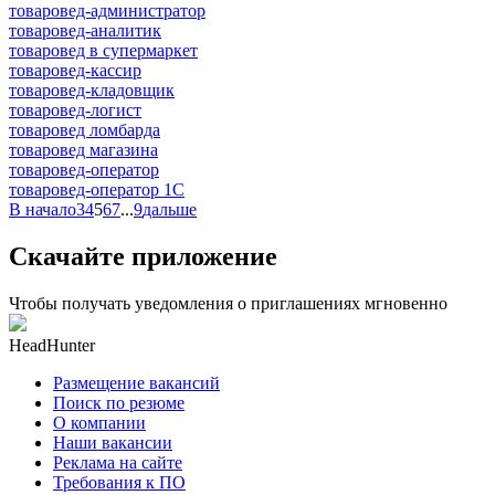
товаровед-администратор
товаровед-аналитик
товаровед в супермаркет
товаровед-кассир
товаровед-кладовщик
товаровед-логист
товаровед ломбарда
товаровед магазина
товаровед-оператор
товаровед-оператор 1С
В начало
3
4
5
6
7
...
9
дальше
Скачайте приложение
Чтобы получать уведомления о приглашениях мгновенно
HeadHunter
Размещение вакансий
Поиск по резюме
О компании
Наши вакансии
Реклама на сайте
Требования к ПО